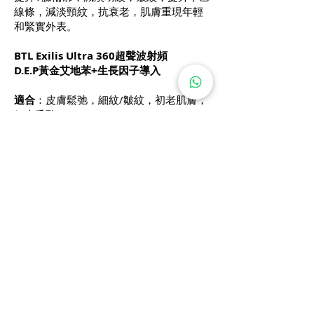
線條，減淡頸紋，抗衰老，肌膚重現年輕
和緊實外表。
BTL Exilis Ultra 360超聲波射頻
D.E.P黃金艾地苯+生長因子導入
適合
：皮膚鬆弛，細紋/皺紋，初老肌膚，
粗大毛孔
眼部護理療程