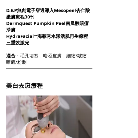
D.E.P無創電子穿透導入Mesopeel杏仁酸
嫩膚療程30%
Dermquest Pumpkin Peel南瓜酸暗瘡
淨膚
HydraFacial™海菲秀水漾活肌再生療程
三重效激光
適合
：毛孔堵塞，暗啞皮膚，細紋/皺紋，
暗瘡/粉刺
美白去斑療程