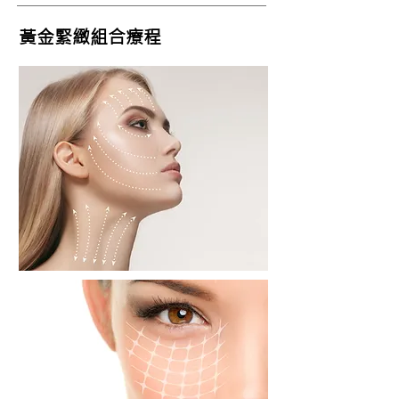
黃金緊緻組合療程