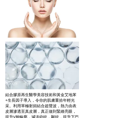
結合膠原再生醫學美容技術和黃金艾地苯
+生長因子導入，令你的肌膚重拾年輕光
采。利用單極射頻結合超聲波，熱力由表
皮層滲透至真皮層，真正做到緊緻亮眼，
提升V臉輪廓，減淡幼紋，皺紋，提升下巴