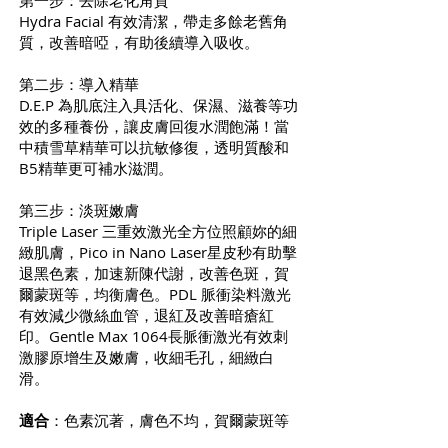
第一步：去除老化角質
Hydra Facial 有效清潔，帶走多餘老舊角
質，改善暗啞，有助後續導入吸收。
第二步：導入精華
D.E.P 為肌底注入具活化、保濕、滋養等功
效的多種養份，讓皮膚回復水潤飽滿！當
中積雪草精華可以抗敏修復，透明質酸和
B5精華更可補水滋潤。
第三步：淡斑嫩膚
Triple Laser 三重效激光全方位照顧妳的細
緻肌膚，Pico in Nano Laser星皮秒有助擊
退黑色素，加速新陳代謝，改善色斑，賀
爾蒙斑等，均衡膚色。PDL 脈衝染料激光
有效減少微絲血管，退紅及改善暗瘡紅
印。Gentle Max 1064長脈衝激光有效刺
激膠原增生及嫩膚，收細毛孔，細緻白
滑。
適合
：色素沉著，膚色不均，賀爾蒙斑等