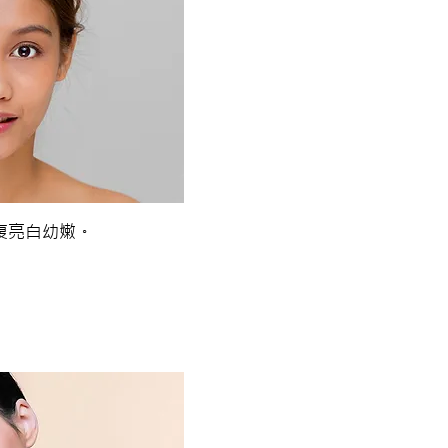
復亮白幼嫩。