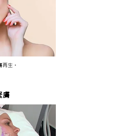
膚再生。
緊膚