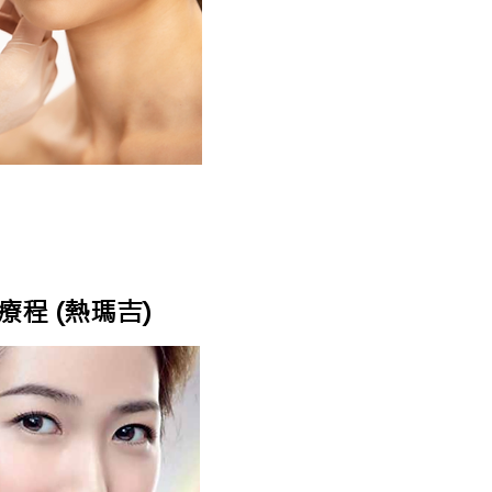
程 (熱瑪吉)