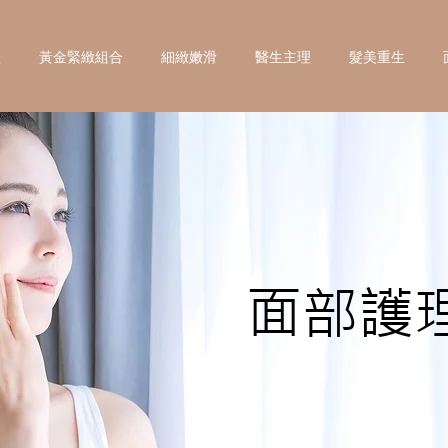
理
黃金緊緻組合
細緻嫩滑
醫生主理
髮美重生
面部護