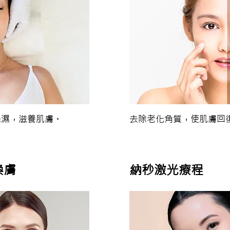
保濕，滋養肌膚。
去除老化角質，使肌膚回
換膚
納秒激光療程