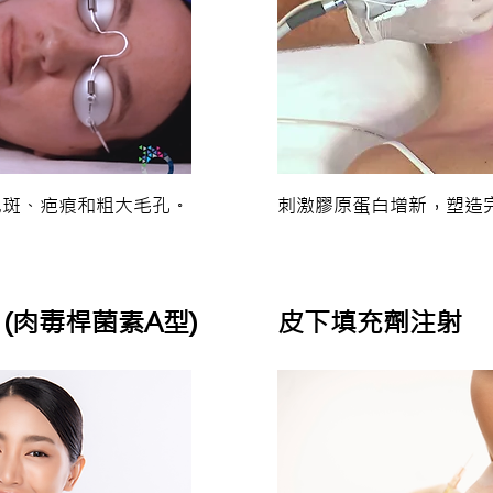
色斑、疤痕和粗大毛孔。
刺激膠原蛋白增新，塑造
 (肉毒桿菌素A型)
皮下填充劑注射